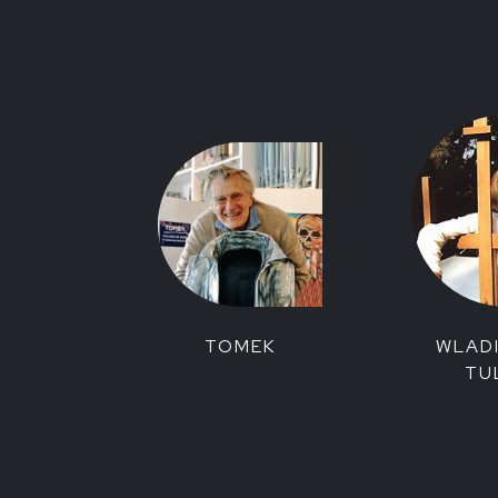
TOMEK
WLAD
TU
© Marina Ruggieri
|
Via XX Settembre 13
|
37129 Verona Italia