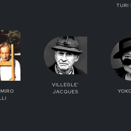
TURI 
VILLEGLE'
YOK
IMIRO
JACQUES
LLI
/marinarugg_artists_jewels