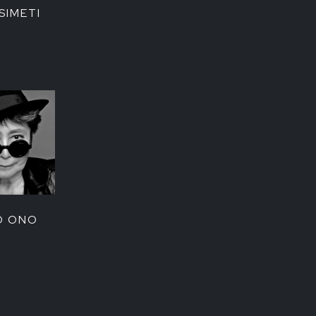
SIMETI
O ONO
T+39 3472544315
|
info@tk-sistemi.com