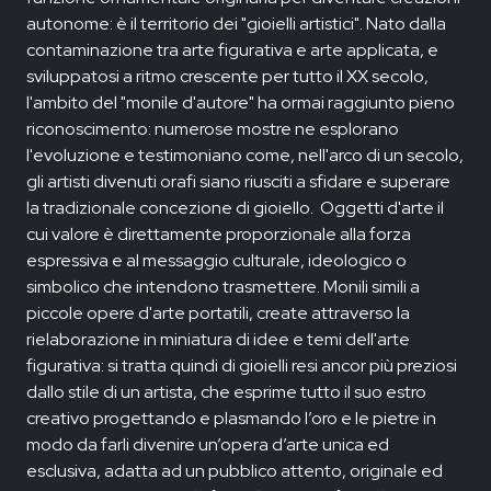
autonome: è il territorio dei "gioielli artistici". Nato dalla
contaminazione tra arte figurativa e arte applicata, e
sviluppatosi a ritmo crescente per tutto il XX secolo,
l'ambito del "monile d'autore" ha ormai raggiunto pieno
riconoscimento: numerose mostre ne esplorano
l'evoluzione e testimoniano come, nell'arco di un secolo,
gli artisti divenuti orafi siano riusciti a sfidare e superare
la tradizionale concezione di gioiello. Oggetti d'arte il
cui valore è direttamente proporzionale alla forza
espressiva e al messaggio culturale, ideologico o
simbolico che intendono trasmettere. Monili simili a
piccole opere d'arte portatili, create attraverso la
rielaborazione in miniatura di idee e temi dell'arte
figurativa: si tratta quindi di gioielli resi ancor più preziosi
dallo stile di un artista, che esprime tutto il suo estro
creativo progettando e plasmando l’oro e le pietre in
modo da farli divenire un’opera d’arte unica ed
esclusiva, adatta ad un pubblico attento, originale ed