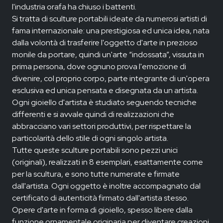
l'industria orafa ha chiuso i battenti.
Si tratta di sculture portabili ideate da numerosi artisti di
fama internazionale: una prestigiosa ed unica idea, nata
dalla volontà di trasferire l'oggetto d'arte in prezioso
monile da portare, quindi un'arte “indossata”, vissuta in
prima persona, dove ognuno prova l'emozione di
divenire, col proprio corpo, parte integrante di un'opera
esclusiva ed unica pensata e disegnata da un artista.
Ogni gioiello d'artista è studiato seguendo tecniche
differenti e si avvale quindi di realizzazioni che
abbracciano vari settori produttivi, per rispettare la
particolarità dello stile di ogni singolo artista.
Tutte queste sculture portabili sono pezzi unici
(originali), realizzati in 8 esemplari, esattamente come
per la scultura, e sono tutte numerate e firmate
dall'artista. Ogni oggetto è inoltre accompagnato dal
certificato di autenticità firmato dall'artista stesso.
Opere d'arte in forma di gioiello, spesso libere dalla
funzione ornamentale originaria per diventare creazioni