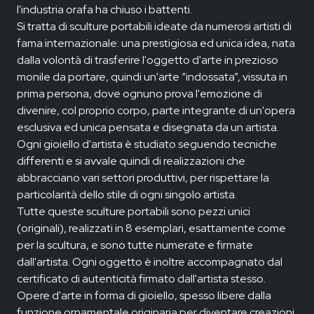
l'industria orafa ha chiuso i battenti.
Si tratta di sculture portabili ideate da numerosi artisti di
fama internazionale: una prestigiosa ed unica idea, nata
dalla volontà di trasferire l'oggetto d'arte in prezioso
monile da portare, quindi un'arte “indossata”, vissuta in
prima persona, dove ognuno prova l'emozione di
divenire, col proprio corpo, parte integrante di un'opera
esclusiva ed unica pensata e disegnata da un artista.
Ogni gioiello d'artista è studiato seguendo tecniche
differenti e si avvale quindi di realizzazioni che
abbracciano vari settori produttivi, per rispettare la
particolarità dello stile di ogni singolo artista.
Tutte queste sculture portabili sono pezzi unici
(originali), realizzati in 8 esemplari, esattamente come
per la scultura, e sono tutte numerate e firmate
dall'artista. Ogni oggetto è inoltre accompagnato dal
certificato di autenticità firmato dall'artista stesso.
Opere d'arte in forma di gioiello, spesso libere dalla
funzione ornamentale originaria per diventare creazioni