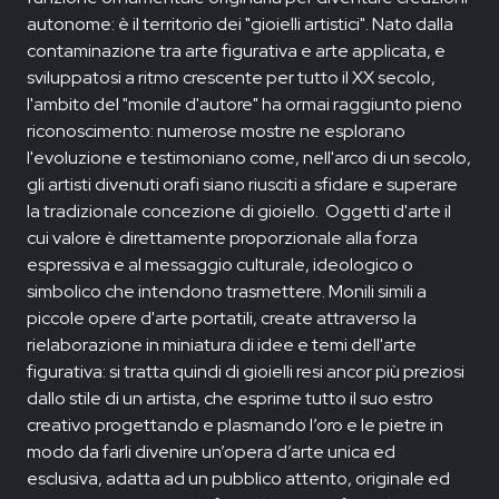
autonome: è il territorio dei "gioielli artistici". Nato dalla
contaminazione tra arte figurativa e arte applicata, e
sviluppatosi a ritmo crescente per tutto il XX secolo,
l'ambito del "monile d'autore" ha ormai raggiunto pieno
riconoscimento: numerose mostre ne esplorano
l'evoluzione e testimoniano come, nell'arco di un secolo,
gli artisti divenuti orafi siano riusciti a sfidare e superare
la tradizionale concezione di gioiello. Oggetti d'arte il
cui valore è direttamente proporzionale alla forza
espressiva e al messaggio culturale, ideologico o
simbolico che intendono trasmettere. Monili simili a
piccole opere d'arte portatili, create attraverso la
rielaborazione in miniatura di idee e temi dell'arte
figurativa: si tratta quindi di gioielli resi ancor più preziosi
dallo stile di un artista, che esprime tutto il suo estro
creativo progettando e plasmando l’oro e le pietre in
modo da farli divenire un’opera d’arte unica ed
esclusiva, adatta ad un pubblico attento, originale ed