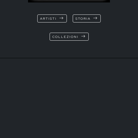
ARTISTI
STORIA
COLLEZIONI
© Marina Ruggieri
T+39 3472544315
Via XX Settembre 13
37129 Verona Italia
info@tk-sistemi.com