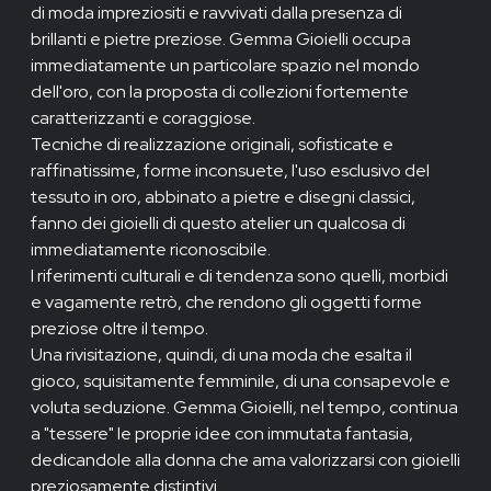
di moda impreziositi e ravvivati dalla presenza di
brillanti e pietre preziose. Gemma Gioielli occupa
immediatamente un particolare spazio nel mondo
dell'oro, con la proposta di collezioni fortemente
caratterizzanti e coraggiose.
Tecniche di realizzazione originali, sofisticate e
raffinatissime, forme inconsuete, l'uso esclusivo del
tessuto in oro, abbinato a pietre e disegni classici,
fanno dei gioielli di questo atelier un qualcosa di
immediatamente riconoscibile.
I riferimenti culturali e di tendenza sono quelli, morbidi
e vagamente retrò, che rendono gli oggetti forme
preziose oltre il tempo.
Una rivisitazione, quindi, di una moda che esalta il
gioco, squisitamente femminile, di una consapevole e
voluta seduzione. Gemma Gioielli, nel tempo, continua
a "tessere" le proprie idee con immutata fantasia,
dedicandole alla donna che ama valorizzarsi con gioielli
preziosamente distintivi.