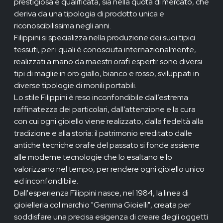
prestigiosa e qualificata, sia nella quota di mercato, che
deriva da una tipologia di prodotto unica e
riconoscibilissima negli anni.
Filippini si specializza nella produzione dei suoi tipici
tessuti, per i quali è conosciuta internazionalmente,
realizzati a mano da maestri orafi esperti: sono diversi
tipi di maglie in oro giallo, bianco e rosso, sviluppati in
diverse tipologie di monili portabili.
Lo stile Filippini è reso inconfondibile dall’estrema
raffinatezza dei particolari, dall’attenzione e la cura
con cui ogni gioiello viene realizzato, dalla fedeltà alla
tradizione e alla storia: il patrimonio ereditato dalle
antiche tecniche orafe del passato si fonde assieme
alle moderne tecnologie che lo esaltano e lo
valorizzano nel tempo, per rendere ogni gioiello unico
ed inconfondibile.
Dall'esperienza Filippini nasce, nel 1984, la linea di
gioielleria col marchio "Gemma Gioielli", creata per
soddisfare una precisa esigenza di creare degli oggetti