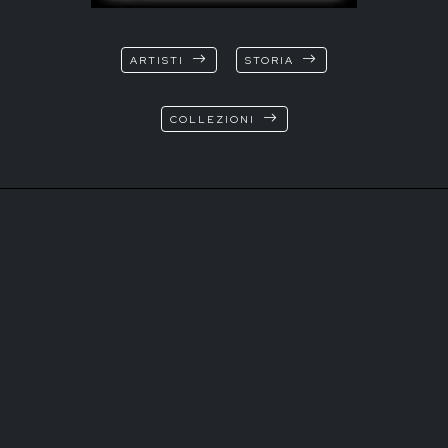
ARTISTI
STORIA
COLLEZIONI
© Marina Ruggieri
T+39 3472544315
Via XX Settembre 13
37129 Verona Italia
info@tk-sistemi.com