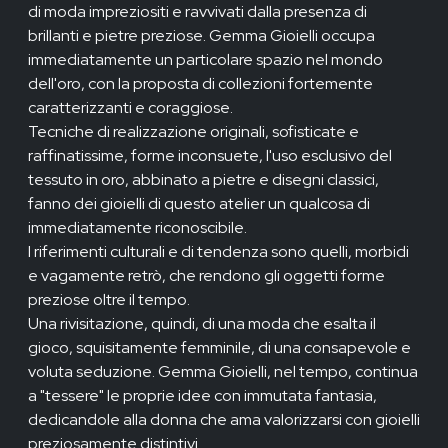
di moda impreziositi e ravvivati dalla presenza di
brillanti e pietre preziose. Gemma Gioielli occupa
immediatamente un particolare spazio nel mondo
dell'oro, con la proposta di collezioni fortemente
caratterizzanti e coraggiose.
Tecniche di realizzazione originali, sofisticate e
raffinatissime, forme inconsuete, l'uso esclusivo del
tessuto in oro, abbinato a pietre e disegni classici,
fanno dei gioielli di questo atelier un qualcosa di
immediatamente riconoscibile.
I riferimenti culturali e di tendenza sono quelli, morbidi
e vagamente retrò, che rendono gli oggetti forme
preziose oltre il tempo.
Una rivisitazione, quindi, di una moda che esalta il
gioco, squisitamente femminile, di una consapevole e
voluta seduzione. Gemma Gioielli, nel tempo, continua
a "tessere" le proprie idee con immutata fantasia,
dedicandole alla donna che ama valorizzarsi con gioielli
preziosamente distintivi.