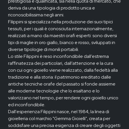
prestigiosa e qualificata, sia nella quota di mercato, che
deriva da una tipologia di prodotto unica e
riconoscibilissima negli anni.
Filippini si specializza nella produzione dei suoi tipici
tessuti, per i quali è conosciuta internazionalmente,
realizzati a mano da maestri orafi esperti: sono diversi
tipi di maglie in oro giallo, bianco e rosso, sviluppati in
diverse tipologie di monili portabili.
Lo stile Filippini è reso inconfondibile dall’estrema
raffinatezza dei particolari, dall’attenzione e la cura
con cui ogni gioiello viene realizzato, dalla fedeltà alla
tradizione e alla storia: il patrimonio ereditato dalle
antiche tecniche orafe del passato si fonde assieme
alle moderne tecnologie che lo esaltano e lo
valorizzano nel tempo, per rendere ogni gioiello unico
ed inconfondibile.
Dall'esperienza Filippini nasce, nel 1984, la linea di
gioielleria col marchio "Gemma Gioielli", creata per
soddisfare una precisa esigenza di creare degli oggetti